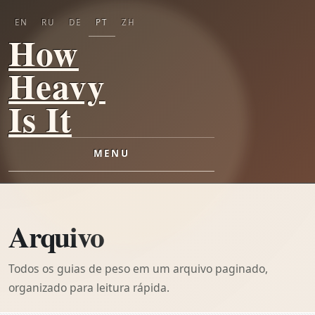
EN
RU
DE
PT
ZH
How
Heavy
Is It
MENU
Arquivo
Todos os guias de peso em um arquivo paginado,
organizado para leitura rápida.