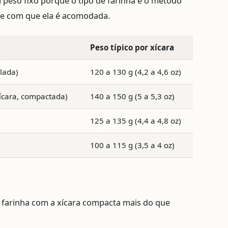
 peso fixo porque o tipo de farinha e o método
de com que ela é acomodada.
Peso típico por xícara
lada)
120 a 130 g (4,2 a 4,6 oz)
ícara, compactada)
140 a 150 g (5 a 5,3 oz)
125 a 135 g (4,4 a 4,8 oz)
100 a 115 g (3,5 a 4 oz)
 farinha com a xícara compacta mais do que