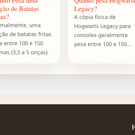
ção de Batatas
Legacy?
tas?
A cópia física de
malmente, uma
Hogwarts Legacy para
ção de batatas fritas
consoles geralmente
a entre 100 e 150
pesa entre 100 e 150
mas (3,5 a 5 onças).
gramas, incluindo o
disco do jogo e a
embalagem padrão.
H