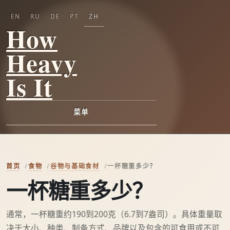
EN
RU
DE
PT
ZH
How
Heavy
Is It
菜单
首页
食物
谷物与基础食材
一杯糖重多少？
一杯糖重多少？
通常，一杯糖重约190到200克（6.7到7盎司）。具体重量取
决于大小、种类、制备方式、品牌以及包含的可食用或不可