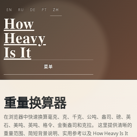
EN
RU
DE
PT
ZH
How
Heavy
Is It
菜单
重量换算器
在浏览器中快速换算毫克、克、千克、公吨、盎司、磅、英
石、美吨、英吨、格令、金衡盎司和克拉。 这里提供清晰的
重量范围、简短背景说明、实用参考以及 How Heavy Is It