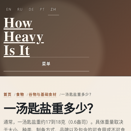
EN
RU
DE
PT
ZH
How
Heavy
Is It
菜单
首页
食物
谷物与基础食材
一汤匙盐重多少？
一汤匙盐重多少？
通常，一汤匙盐重约17到18克（0.6盎司）。具体重量取决
于大小、种类、制备方式、品牌以及包含的可食用或不可食