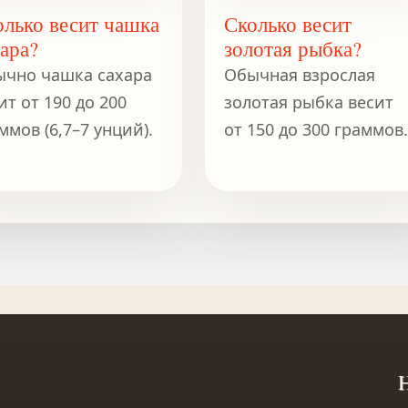
олько весит чашка
Сколько весит
ара?
золотая рыбка?
чно чашка сахара
Обычная взрослая
ит от 190 до 200
золотая рыбка весит
ммов (6,7–7 унций).
от 150 до 300 граммов.
H