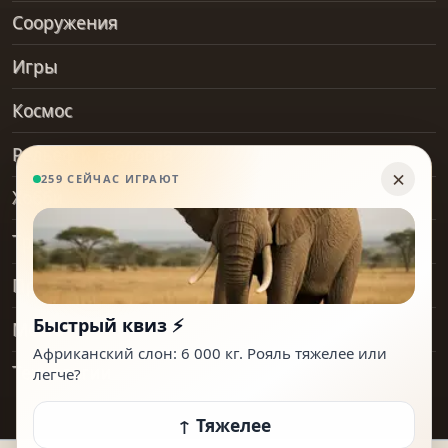
Сооружения
Игры
Космос
Рельеф и геология
Хобби
Транспорт
Предметы
Места
Технологии