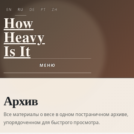
EN
RU
DE
PT
ZH
How
Heavy
Is It
МЕНЮ
Архив
Все материалы о весе в одном постраничном архиве,
упорядоченном для быстрого просмотра.