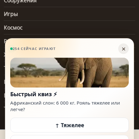
Сооружения
Игры
Космос
Рельеф и геология
Хобби
Транспорт
Предметы
Места
Технологии