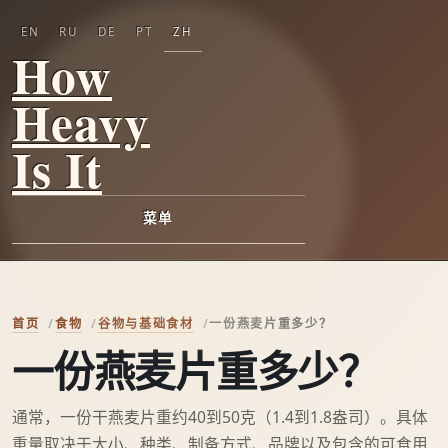
EN
RU
DE
PT
ZH
How
Heavy
Is It
菜单
首页
食物
谷物与基础食材
一份燕麦片重多少？
一份燕麦片重多少？
通常，一份干燕麦片重约40到50克（1.4到1.8盎司）。具体
重量取决于大小、种类、制备方式、品牌以及包含的可食用