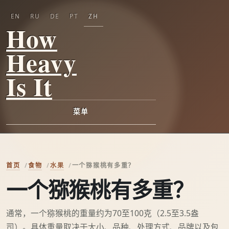
EN
RU
DE
PT
ZH
How
Heavy
Is It
菜单
首页
食物
水果
一个猕猴桃有多重？
一个猕猴桃有多重？
通常，一个猕猴桃的重量约为70至100克（2.5至3.5盎
司）。具体重量取决于大小、品种、处理方式、品牌以及包