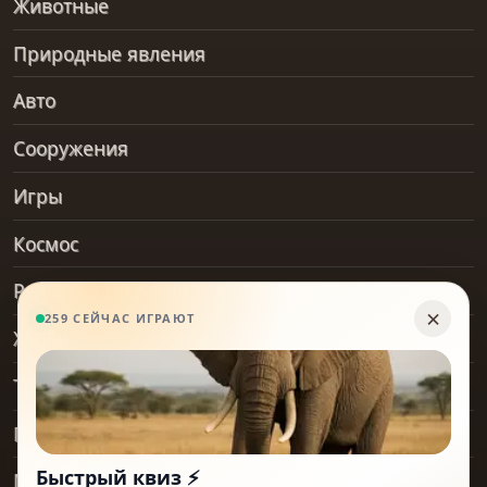
Животные
Природные явления
Авто
Сооружения
Игры
Космос
Рельеф и геология
Хобби
Транспорт
Предметы
Места