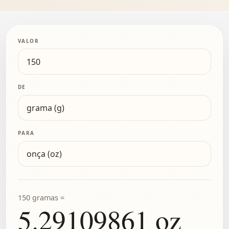
VALOR
DE
PARA
150 gramas =
5.29109861 oz