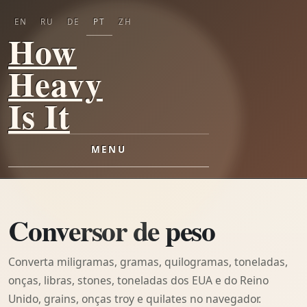
EN
RU
DE
PT
ZH
How
Heavy
Is It
MENU
Conversor de peso
Converta miligramas, gramas, quilogramas, toneladas,
onças, libras, stones, toneladas dos EUA e do Reino
Unido, grains, onças troy e quilates no navegador.