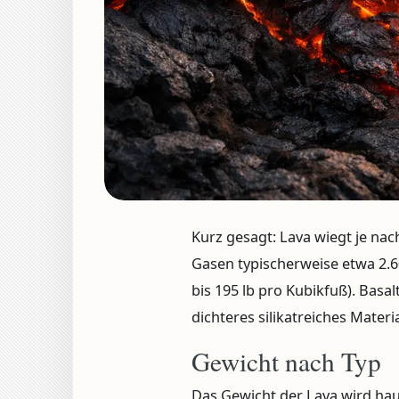
Kurz gesagt:
Lava wiegt je na
Gasen typischerweise etwa
2.
bis 195 lb pro Kubikfuß). Basa
dichteres silikatreiches Materi
Gewicht nach Typ
Das Gewicht der Lava wird ha