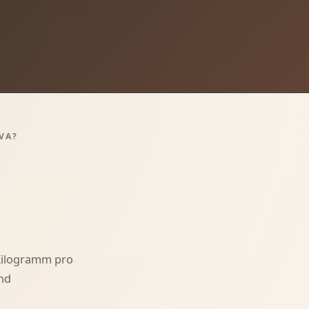
VA?
 Kilogramm pro
nd