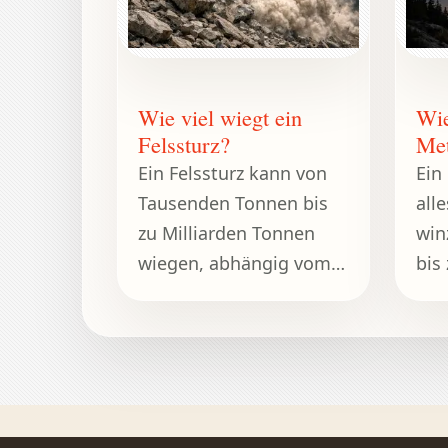
Wie viel wiegt ein
Wie
Felssturz?
Me
Ein Felssturz kann von
Ein
Tausenden Tonnen bis
all
zu Milliarden Tonnen
win
wiegen, abhängig vom
bis
freigesetzten
Wel
Gesteinsvolumen.