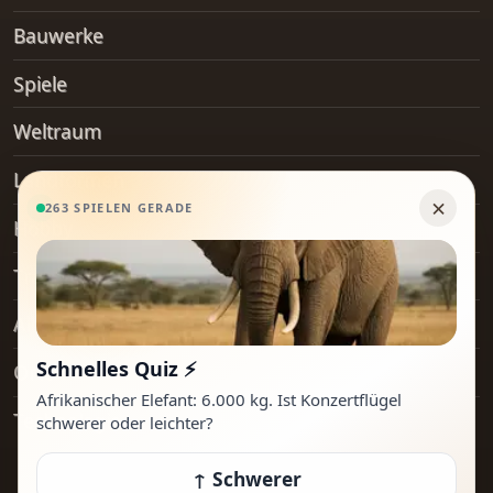
Bauwerke
Spiele
Weltraum
Landformen
Hobby
Transport
Alltagsgegenstände
Orte
Technologie