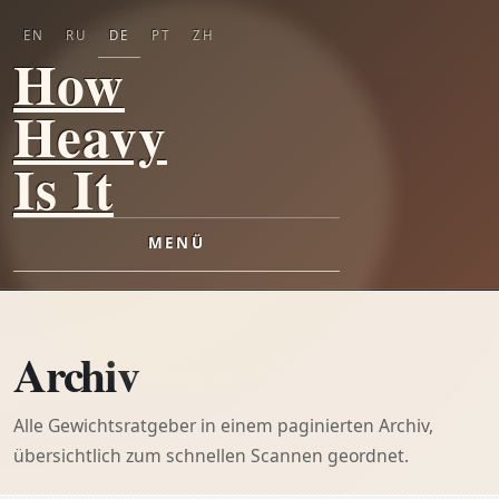
EN
RU
DE
PT
ZH
How
Heavy
Is It
MENÜ
Archiv
Alle Gewichtsratgeber in einem paginierten Archiv,
übersichtlich zum schnellen Scannen geordnet.