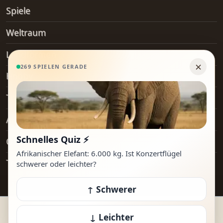
Spiele
Weltraum
Landformen
Hobby
Transport
Alltagsgegenstände
Orte
Technologie
© 2026 How Heavy Is It. Alle Rechte vorbehalten.