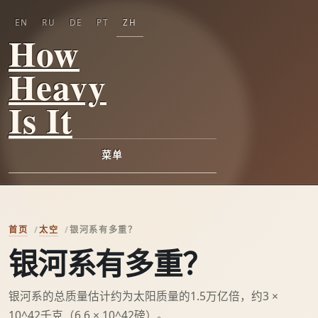
EN
RU
DE
PT
ZH
How
Heavy
Is It
菜单
首页
太空
银河系有多重？
银河系有多重？
银河系的总质量估计约为太阳质量的1.5万亿倍，约3 ×
10^42千克（6.6 × 10^42磅）。