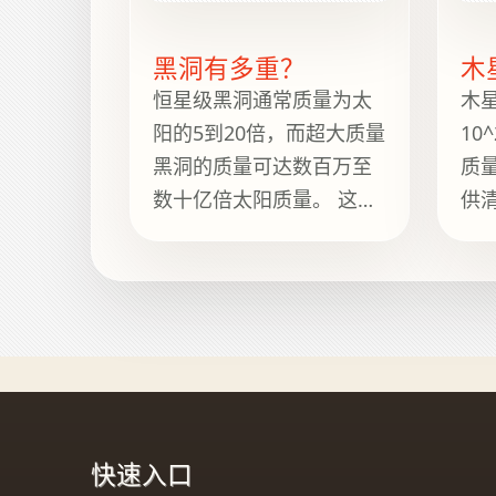
黑洞有多重？
木
恒星级黑洞通常质量为太
木星
阳的5到20倍，而超大质量
10
黑洞的质量可达数百万至
质量
数十亿倍太阳质量。 这里
供
提供清晰的重量范围、简
背
短背景说明、实用参考以
How
及 How Heavy Is It 上的
指
相关指南，方便继续浏
览。
快速入口