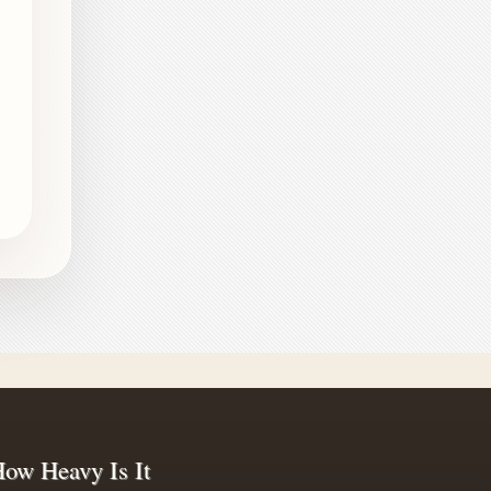
有
很
ow Heavy Is It