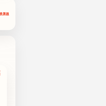
换算器
石