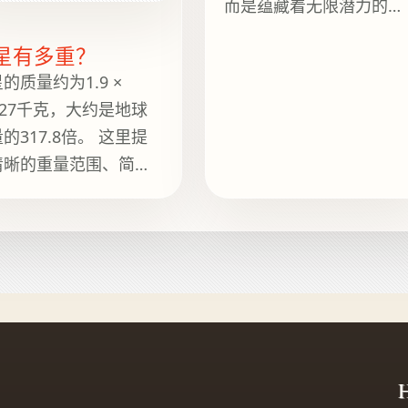
而是蕴藏着无限潜力的容
器，是打造光滑墙壁和天
星有多重？
花板的保证。你或许会觉
的质量约为1.9 ×
得“30公斤的建筑石膏袋
^27千克，大约是地球
多重？”这个问题的答案
的317.8倍。 这里提
简单——当然是30公斤！
清晰的重量范围、简短
但是，正如任何经验丰富
景说明、实用参考以及
的建筑商都会告诉你的那
 Heavy Is It 上的相关
样，它背后还有更多的故
南，方便继续浏览。
事。
H