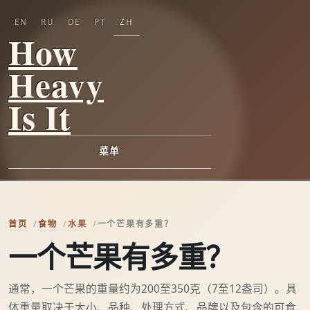
EN
RU
DE
PT
ZH
How
Heavy
Is It
菜单
首页
食物
水果
一个芒果有多重？
一个芒果有多重？
通常，一个芒果的重量约为200至350克（7至12盎司）。具
体重量取决于大小、品种、处理方式、品牌以及包含的可食