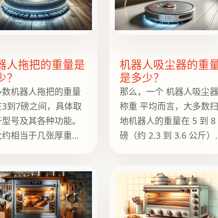
储水箱。它基本上相当于
一只小狗或者一只小浣熊
的重量，我向你保证，这
两样东西对水净化的作用
都小得多。
器人拖把的重量是
机器人吸尘器的重
少？
是多少？
多数机器人拖把的重量
那么，一个 机器人吸尘
在3到7磅之间，具体取
称重 平均而言，大多数
于型号及其各种功能。
地机器人的重量在 5 到 8
大约相当于几张厚重的
磅（约 2.3 到 3.6 公斤）
斯科黑胶唱片的重量，
之间。这种适中的重量使
者我敢说，相当于一只
它们在必要时可以轻松搬
吃完第二顿早餐的家猫
运或移动，同时又足够
平均体重。这样的重量
重，可以在您的生活空间
我们的地板清洁伙伴能
中保持稳定。.