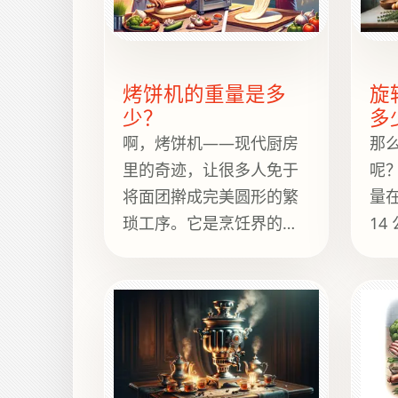
够
净
烤饼机的重量是多
旋
少？
多
啊，烤饼机——现代厨房
那
里的奇迹，让很多人免于
呢
将面团擀成完美圆形的繁
量在
琐工序。它是烹饪界的无
14
名英雄，烤饼的速度比你
取
说“烤饼停”还快。但在深入
加
探讨它的重量之前，先来
能
点儿趣闻：你知道吗？烤
烤
饼机最初是在20世纪末推
里
出的，是为了满足印度家
转