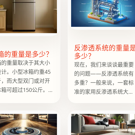
反渗透系统的重量
箱的重量是多少？
多少？
箱的重量取决于其大小
现在，我们来谈谈最重要
设计。小型冰箱约重45
的问题——反渗透系统有
斤，而大型双门或对开
多重？一般来说，一套标
冰箱可超过150公斤。重
准的家用反渗透系统大约
影响安装和运输。
重25到50磅（11到23公
斤）。这个重量包含了系
统的各个组件，例如预过
滤器、膜、后置过滤器和