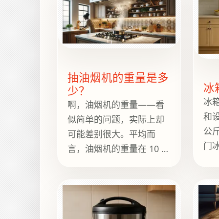
抽油烟机的重量是多
冰
少？
冰
啊，油烟机的重量——看
和
似简单的问题，实际上却
公
可能差别很大。平均而
门
言，油烟机的重量在 10 到
量
75 磅之间。重量主要取决
于类型、材质和尺寸。例
如，一款简洁的橱柜下式
油烟机可能重约 15 磅，而