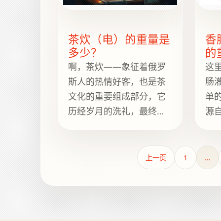
庭日益增长的便捷需求。
肉
对于那些喜欢吃松软面包
20
的人来说，它就像烹饪界
茶炊（电）的重量是
香
多少？
的
的微波炉。
啊，茶炊——象征着俄罗
这
斯人的热情好客，也是茶
肠
文化的重要组成部分，它
单
历经岁月的洗礼，最终在
源
现代厨房中找到了属于自
具
己的一席之地。电茶炊是
包
这一经典器具的现代演
赐
上一页
1
…
绎，通常重约1.8至3.6公
灌
斤。但在深入探讨细节之
1
前，我们先来了解一下它
这
的历史，以及一个或许能
着