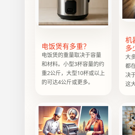
一款结实的壁挂式或岛式
油烟机则可能更重。
机
电饭煲有多重？
多
电饭煲的重量取决于容量
大
和材料。小型3杯容量的约
都
重2公斤，大型10杯或以上
决
的可达4公斤或更多。
这
迪
或
刚
的
让