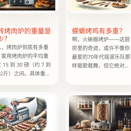
轻松滑动，既优雅又干
地拖地。
转烤肉炉的重量是
蝾螈烤鸡有多重？
少？
啊，火蜥蜴烤炉——这厨
么，烤肉炉到底有多重
房里的奇迹，或许不像你
？家用烤肉炉的平均重
最爱的70年代摇滚乐队那
 15 到 30 磅（约 7 到
样载歌载舞，但它绝对知
 公斤）之间。具体重量
道如何烹饪出一场精彩的
决于型号、尺寸以及附
美食！如果你曾惊叹于焦
功能，例如自动上油功
糖布丁的完美焦糖化，或
或额外的烤肉串。商用
是焗烤菜的酥脆表层，那
肉炉，比如你在杂货店
么火蜥蜴烤炉很可能就是
看到的那种，用缓慢旋
其背后的神奇之处之一。
的烤肉棒烤着烤鸡的烤
但在深入探讨其重要性之