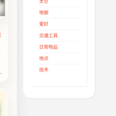
太空
地貌
爱好
量
交通工具
日常物品
器
扫
地点
技术