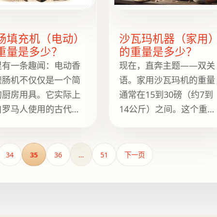
炉，重量会更重，超过
前，先来了解一个有趣的
0 磅（约 91 公斤）。
小知识：火蜥蜴烤炉的名
肠填充机（电动）
沙瓦玛机器（家用
字并非源于这种两栖动
重量是多少？
的重量是多少？
物，而是源于一种中世纪
里有一条趣闻：电动香
现在，直奔主题——双关
用来烤制菜肴表面的工
灌肠机不仅仅是一个简
语。家用沙瓦玛机的重量
具，而这种
的厨房用具。它实际上
通常在15到30磅（约7到
自罗马人使用的古代器
14公斤）之间。这个重量
，当时罗马人认为将肉
范围非常适合摆放在普通
裹在肠衣中是神灵的恩
的厨房台面上，省去了每
。如今，这些电动香肠
次想做美味的沙瓦玛卷饼
34
35
36
…
51
下一页
肠机一次可以灌装多达
时都要费尽心思的麻烦。
5磅（约7公斤）的香肠，
一壮举肯定会让古代穿
托加长袍的厨师们赞叹