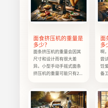
面食挤压机的重量是
面
多少？
多
面条挤压机的重量会因其
啊
尺寸和设计而有很大差
尝
异。小型手动手摇式面条
饪
挤压机的重量可能只有2到
备
5磅，方便存放和在任何厨
约在
房使用。而专为大批量生
斤
产而设计的商用级电动面
于
条挤压机，重量可能会达
坚