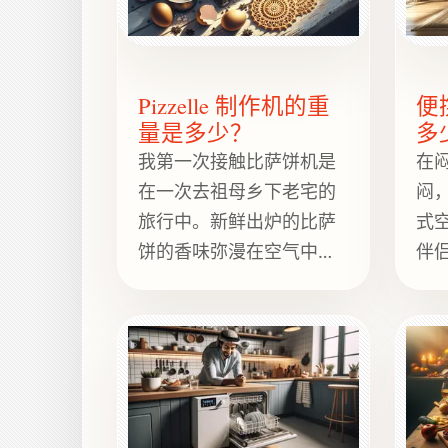
重量可超过 200 磅。.
Pizzelle 制作机的重
便
量是多少？
多
我第一次接触比萨饼机是
在
在一次去祖母乡下老宅的
闷
旅行中。新鲜出炉的比萨
式
饼的香味弥漫在空气中，
伴
仿佛邀请我回到另一个时
喘
代。比萨饼机的重量，正
空
如它唤起的回忆一样，出
区区
奇地轻便。一台标准的比
种
萨饼机平均重4到6磅。这
能
使得它成为方便的厨房伴
们