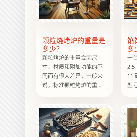
到30到50磅甚至更重！
房
块
你
房
颗粒烧烤炉的重量是
馅
多少？
多
颗粒烤炉的重量会因尺
一
寸、材质和附加功能的不
2.5
同而有很大差异。一般来
11
说，标准颗粒烤炉的重量
型
在 70 到 150 磅之间。紧
不
凑型烤炉的设计…… 便携
计
性可能成为考量因素 重量
轻
轻至 40 磅，而更大、更坚
的
固、配备额外功能的型号
重