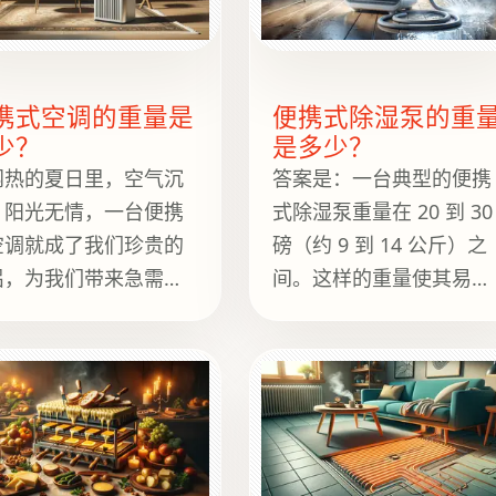
完美披萨的典范。
携式空调的重量是
便携式除湿泵的重
少？
是多少？
闷热的夏日里，空气沉
答案是：一台典型的便携
，阳光无情，一台便携
式除湿泵重量在 20 到 30
空调就成了我们珍贵的
磅（约 9 到 14 公斤）之
侣，为我们带来急需的
间。这样的重量使其易于
息。你知道吗，便携式
在家中移动，同时又足够
调的重量差异很大，从
稳定地运行。选择除湿机
30磅到90磅不等。这
时，务必考虑其重量，以
差异取决于设备的制冷
便于移动和放置在您的居
力和其他功能，就像我
住空间内。
经历的织锦由不同的生