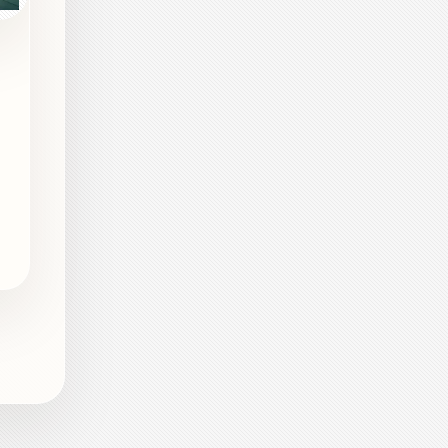
舒
况
体