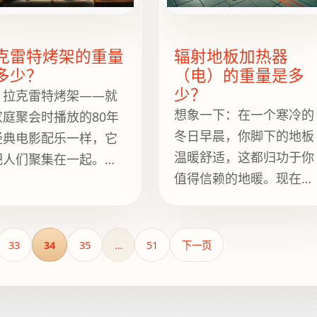
线编织而成一样。
克雷特烤架的重量
辐射地板加热器
多少？
（电）的重量是多
少？
，拉克雷特烤架——就
想象一下：在一个寒冷的
家庭聚会时播放的80年
冬日早晨，你脚下的地板
经典电影配乐一样，它
温暖舒适，这都归功于你
把人们聚集在一起。亲
值得信赖的地暖。现在，
的读者，围坐在一起，
你可能会想：“这款现代
起揭开这道烹饪奇迹背
适奇迹有多重？”通常情
的秘密吧。
下，电地暖的重量在每平
33
34
35
…
51
下一页
方英尺2到10磅之间，具
取决于所用材料和具体设
计。这意味着，一个中等