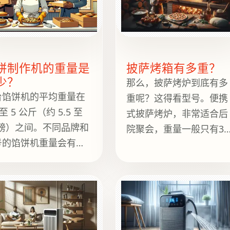
用具。如果你曾经和一
伙伴究竟有多重？
特别难缠的面团较劲，
一定会感激压面机在厨
台面上的坚固存在。
饼制作机的重量是
披萨烤箱有多重？
少？
那么，披萨烤炉到底有多
台馅饼机的平均重量在
重呢？这得看型号。便携
 至 5 公斤（约 5.5 至
式披萨烤炉，非常适合后
 磅）之间。不同品牌和
院聚会，重量一般只有30
号的馅饼机重量会有所
到50磅。而传统的砖砌燃
同，一些专为小厨房设
木披萨烤炉，那种让所有
的紧凑型馅饼机重量较
意大利奶奶都引以为豪的
，而一些更大、多功能
重量，却能重达500到
馅饼机重量则可能更
2000磅！说到重量级——
。
它们不仅仅是烤炉，更是