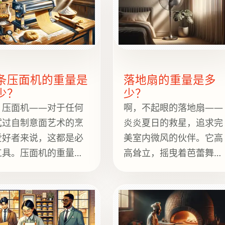
条压面机的重量是
落地扇的重量是多
少？
少？
，压面机——对于任何
啊，不起眼的落地扇——
试过自制意面艺术的烹
炎炎夏日的救星，追求完
爱好者来说，这都是必
美室内微风的伙伴。它高
工具。压面机的重量大
高耸立，摇曳着芭蕾舞者
5到8磅（2.3到3.6公
的优雅，又带着70年代迪
）之间，具体重量取决
斯科球的持久。但你是否
型号和材质。它是一款
想过，在它嗡嗡作响的小
固耐用且易于操作的厨
夜曲中，这位值得信赖的