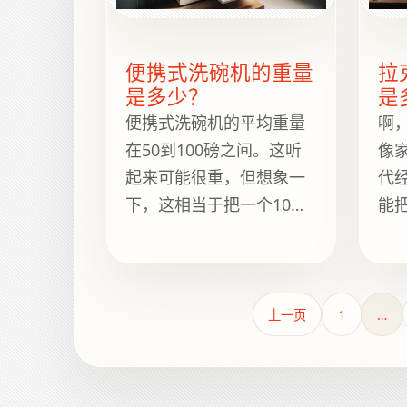
侣，易于存放和携带，无
命
论您是想沉浸在怀旧的烘
焙氛围中，还是想为家庭
便携式洗碗机的重量
拉
是多少？
是
聚会制作甜点。
便携式洗碗机的平均重量
啊
在50到100磅之间。这听
像
起来可能很重，但想象一
代
下，这相当于把一个10岁
能
的宇航员抬上月球——或
爱
者仅仅是抬进客厅。尽管
一
很重，这些洗碗机却设计
后
有轮子，让它们像一个准
上一页
1
…
备去巴哈马群岛待一周的
拉杆箱一样轻松移动。