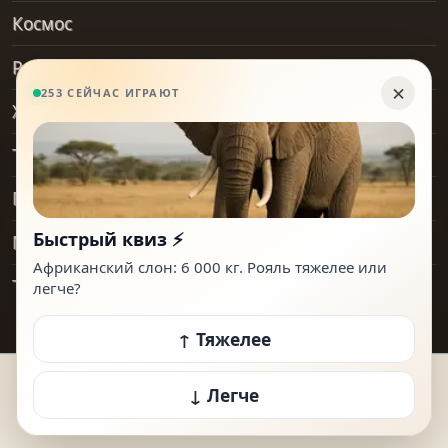
Космос
Рельеф и геология
Хобби
Транспорт
Предметы
Места
Технологии
© 2026 How Heavy Is It. Все права защищены.