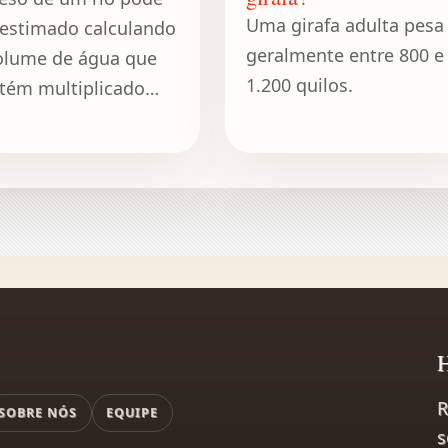
Uma girafa adulta pesa
 estimado calculando
geralmente entre 800 e
olume de água que
1.200 quilos.
tém multiplicado
a densidade da água.
H
R
SOBRE NÓS
EQUIPE
s