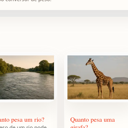
nto pesa um rio?
Quanto pesa uma
girafa?
eso de um rio pode