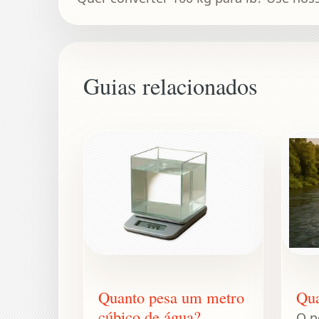
Guias relacionados
Quanto pesa um metro
Qua
cúbico de água?
O p