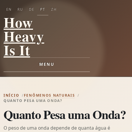
EN
RU
DE
PT
ZH
How
Heavy
Is It
MENU
INÍCIO
FENÔMENOS NATURAIS
QUANTO PESA UMA ONDA?
Quanto Pesa uma Onda?
O peso de uma onda depende de quanta água é