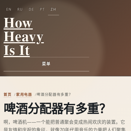
EN
RU
DE
PT
ZH
How
Heavy
Is It
菜单
首页
家用电器
啤酒分配器有多重？
啤酒分配器有多重？
啊，啤酒机——一个能把普通聚会变成热闹欢庆的装置。它
是友情和庆祝的象征，就像70年代用音乐的力量把人们聚集