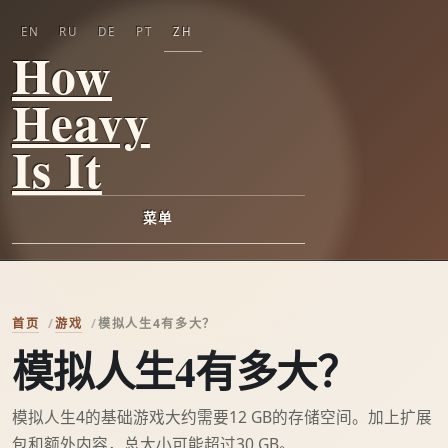
EN
RU
DE
PT
ZH
How
Heavy
Is It
菜单
首页
游戏
模拟人生4有多大？
模拟人生4有多大？
模拟人生4的基础游戏大约需要12 GB的存储空间。加上扩展
包和额外内容，总大小可能超过30 GB。