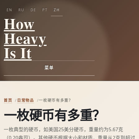
EN
RU
DE
PT
ZH
How
Heavy
Is It
菜单
首页
日常物品
一枚硬币有多重？
一枚硬币有多重？
一枚典型的硬币，如美国25美分硬币，重量约为5.67克
（0.20盎司）。其他硬币根据大小和材质，重量从2克到超过