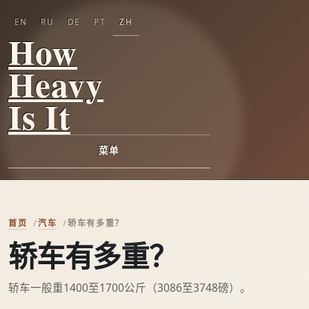
EN
RU
DE
PT
ZH
How
Heavy
Is It
菜单
首页
汽车
轿车有多重？
轿车有多重？
轿车一般重1400至1700公斤（3086至3748磅）。