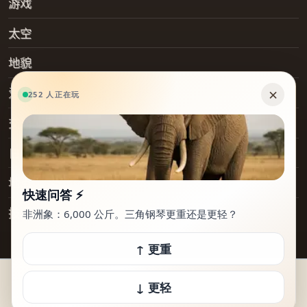
游戏
太空
地貌
爱好
交通工具
日常物品
地点
技术
© 2026 How Heavy Is It. 保留所有权利。