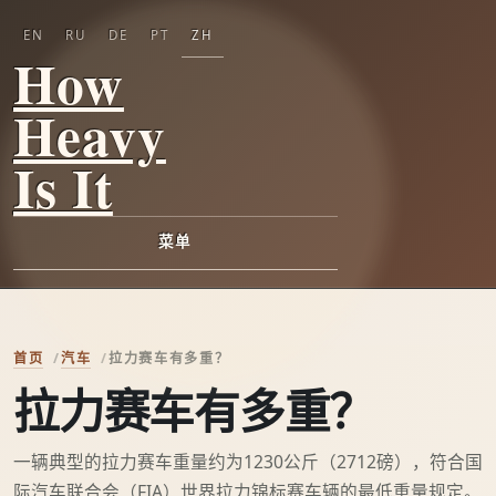
EN
RU
DE
PT
ZH
How
Heavy
Is It
菜单
首页
汽车
拉力赛车有多重？
拉力赛车有多重？
一辆典型的拉力赛车重量约为1230公斤（2712磅），符合国
际汽车联合会（FIA）世界拉力锦标赛车辆的最低重量规定。