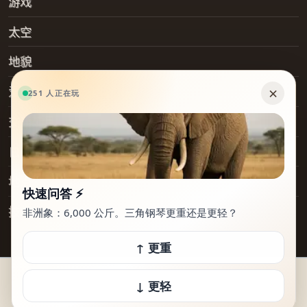
游戏
太空
地貌
爱好
交通工具
日常物品
地点
技术
© 2026 How Heavy Is It. 保留所有权利。