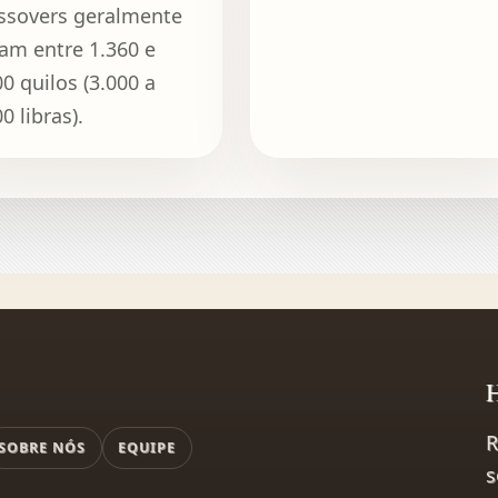
ssovers geralmente
am entre 1.360 e
00 quilos (3.000 a
0 libras).
H
R
SOBRE NÓS
EQUIPE
s