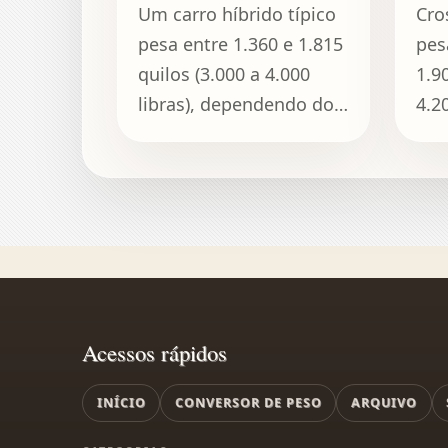
Um carro híbrido típico
Cro
pesa entre 1.360 e 1.815
pes
quilos (3.000 a 4.000
1.9
libras), dependendo do
4.20
modelo e do tamanho
da bateria.
Acessos rápidos
INÍCIO
CONVERSOR DE PESO
ARQUIVO