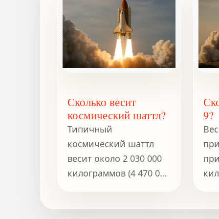
Сколько весит
Ско
космический шаттл?
9?
Типичный
Вес
космический шаттл
при
весит около 2 030 000
при
килограммов (4 470 000
кил
фунтов) при запуске,
фун
включая орбитальный
корабль, внешний