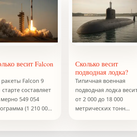
лько весит Falcon
Сколько весит
подводная лодка?
 ракеты Falcon 9
Типичная военная
 старте составляет
подводная лодка веси
мерно 549 054
от 2 000 до 18 000
ограмма (1 210 000
метрических тонн
тов).
(примерно от 4,4 до
39,7 миллионов
фунтов), в зависимост