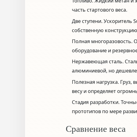
Топливо.
Жидкий метан и 
часть стартового веса.
Две ступени.
Ускоритель Su
собственную конструкцию
Полная многоразовость.
О
оборудование и резервное
Нержавеющая сталь.
Сталь
алюминиевой, но дешевле
Полезная нагрузка.
Груз, 
весу и определяет огромн
Стадия разработки.
Точные
прототипов по мере разви
Сравнение веса