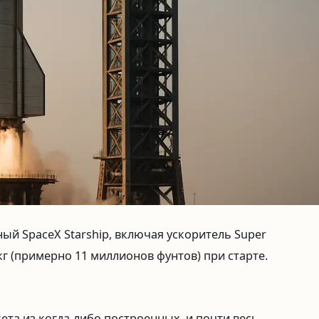
й SpaceX Starship, включая ускоритель Super
кг
(примерно 11 миллионов фунтов) при старте.
кета из когда-либо построенных, и почти весь