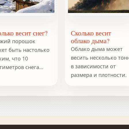
лько весит снег?
Сколько весит
облако дыма?
ежий порошок
Облако дыма может
ет быть настолько
весить несколько тон
ким, что 10
в зависимости от
тиметров снега
размера и плотности.
ержат лишь малую
ть воды, которая
ь в мокром
еннем снеге той же
бины.