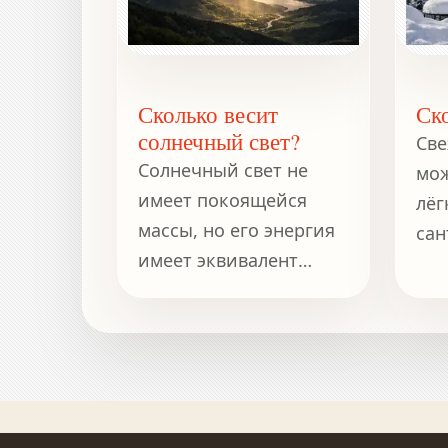
Сколько весит
Ско
солнечный свет?
Св
Солнечный свет не
мож
имеет покоящейся
лёг
массы, но его энергия
сан
имеет эквивалент
сод
массы по формуле E =
час
mc^2.
ест
вес
глу