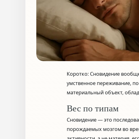
Коротко:
Сновидение
вообще
умственное переживание, по
материальный объект, обла
Вес по типам
Сновидение — это последова
порождаемых мозгом во врем
активности, а не материя, ег