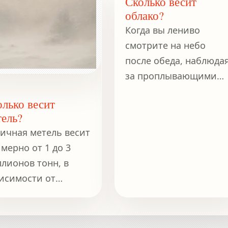
Сколько весит
облако?
Когда вы лениво
смотрите на небо
после обеда, наблюда
за проплывающими
облаками,
олько весит
задумывались ли вы
тель?
когда-нибудь об их
ичная метель весит
весе?
мерно от 1 до 3
лионов тонн, в
исимости от
мера и плотности
га.