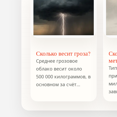
Сколько весит гроза?
Ск
ме
Среднее грозовое
Тип
облако весит около
при
500 000 килограммов, в
мил
основном за счёт
зав
капель воды и льда,
раз
взвешенных в воздухе.
сне