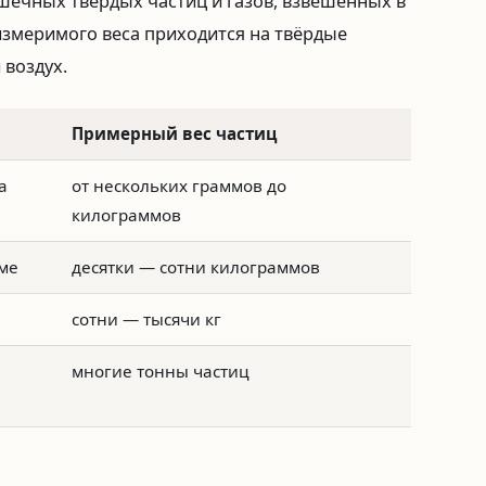
шечных твёрдых частиц и газов, взвешенных в
 измеримого веса приходится на твёрдые
 воздух.
Примерный вес частиц
а
от нескольких граммов до
килограммов
оме
десятки — сотни килограммов
сотни — тысячи кг
многие тонны частиц