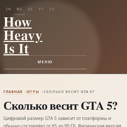
EN
RU
DE
PT
ZH
How
Heavy
Is It
МЕНЮ
ГЛАВНАЯ
ИГРЫ
СКОЛЬКО ВЕСИТ GTA 5?
Сколько весит GTA 5?
Цифровой размер GTA 5 зависит от платформы и
обычно составляет от 65 до 90 ГБ. Физическая версия