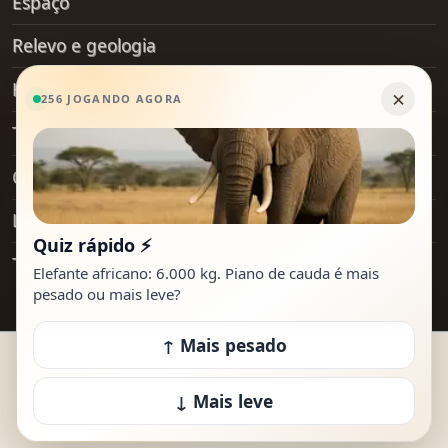
Espaço
Relevo e geologia
Hobby
Transporte
Objetos do dia a dia
Lugares
Tecnologia
© 2026 How Heavy Is It. Todos os direitos
reservados.