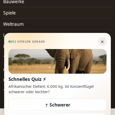
Bauwerke
Spiele
Weltraum
Landformen
Hobby
Transport
Alltagsgegenstände
Orte
Technologie