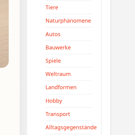
Tiere
Naturphänomene
Autos
Bauwerke
Spiele
Weltraum
Landformen
Hobby
Transport
Alltagsgegenstände