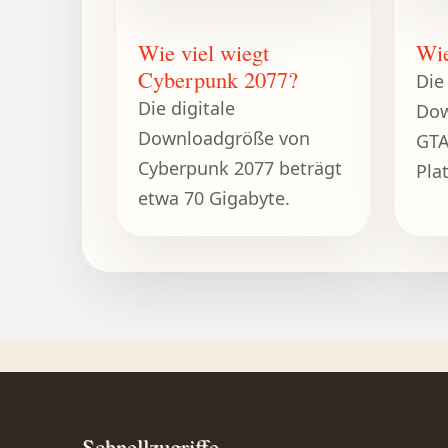
Wie viel wiegt
Wie
Cyberpunk 2077?
Die
Die digitale
Dow
Downloadgröße von
GTA
Cyberpunk 2077 beträgt
Pla
etwa 70 Gigabyte.
typ
65 
Schnellzugriffe