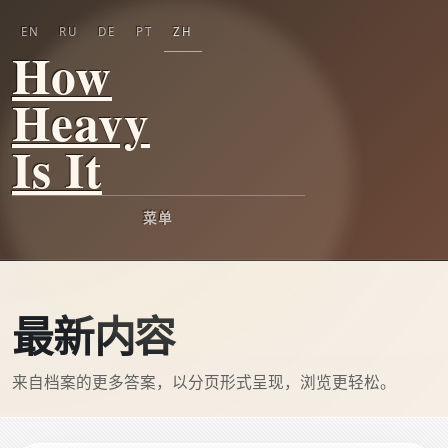
EN
RU
DE
PT
ZH
How
Heavy
Is It
菜单
最新内容
来自档案的更多答案，以分页形式呈现，浏览更轻松。