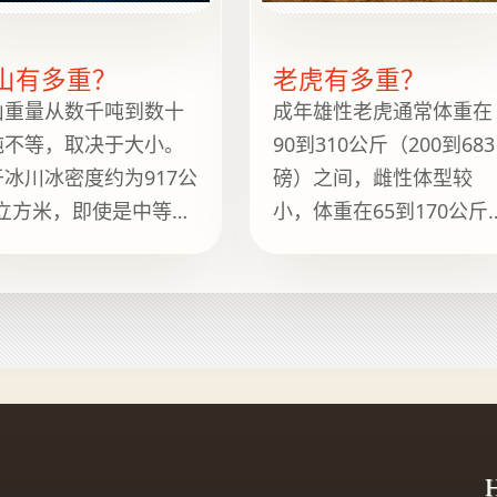
山有多重？
老虎有多重？
山重量从数千吨到数十
成年雄性老虎通常体重在
吨不等，取决于大小。
90到310公斤（200到683
于冰川冰密度约为917公
磅）之间，雌性体型较
/立方米，即使是中等大
小，体重在65到170公斤
的冰山也包含巨大的冰
（143到375磅）之间。 
水质量。 这里提供清晰
里提供清晰的重量范围、
重量范围、简短背景说
简短背景说明、实用参考
实用参考以及 How
以及 How Heavy Is It 上
avy Is It 上的相关指
的相关指南，方便继续浏
，方便继续浏览。
览。
H