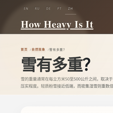
EN
RU
DE
PT
ZH
How Heavy Is It
首页
自然现象
雪有多重？
雪有多重？
雪的重量通常在每立方米50至500公斤之间，取决
压实程度。轻质粉雪接近低端，而密集湿雪则重数