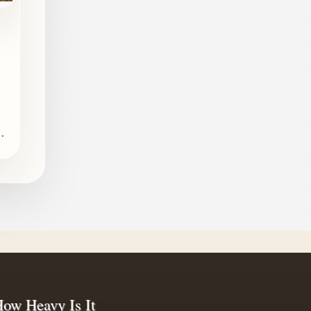
这
ow Heavy Is It