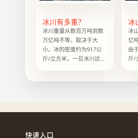
冰川有多重？
冰
冰川重量从数百万吨到数
冰
万亿吨不等，取决于大
亿
小。冰的密度约为917公
由
斤/立方米，一旦冰川达到
斤
山谷或冰盖规模，其质量
小
极为庞大。 这里提供清晰
冻
的重量范围、简短背景说
的
明、实用参考以及 How
明、
Heavy Is It 上的相关指
He
南，方便继续浏览。
南
快速入口