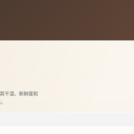
于其干湿、新鲜度和
倍。