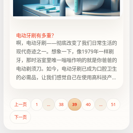
电动牙刷有多重？
啊，电动牙刷——彻底改变了我们日常生活的
现代奇迹之一。想象一下，像1979年一样刷
牙，那时浴室里唯一嗡嗡作响的就是你爸爸的
电动剃须刀。如今，电动牙刷已成为口腔卫生
的必需品，让我们感觉自己在使用高科技产
品，而不是日常的牙科工具。但这个小巧的
“动力装置”到底有多重呢？通常，电动牙刷的
重量在4到8盎司（113到227克）之间。它足
上一页
1
…
38
39
40
…
51
够轻，可以像绝地武士的光剑一样挥舞
下一页