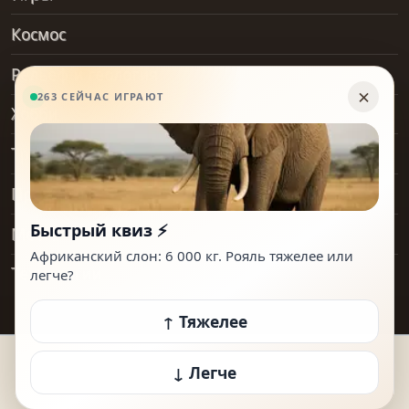
Космос
Рельеф и геология
Хобби
Транспорт
Предметы
Места
Технологии
© 2026 How Heavy Is It. Все права защищены.