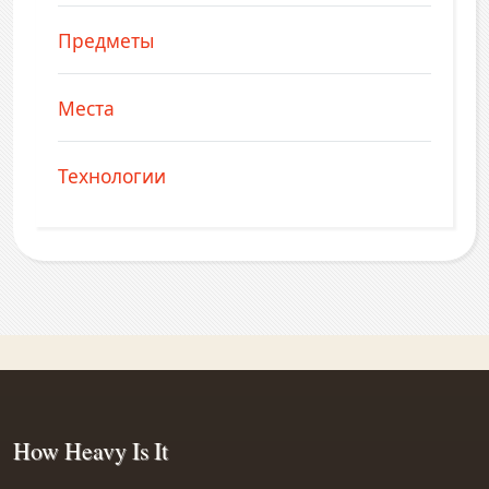
Предметы
Места
Технологии
How Heavy Is It