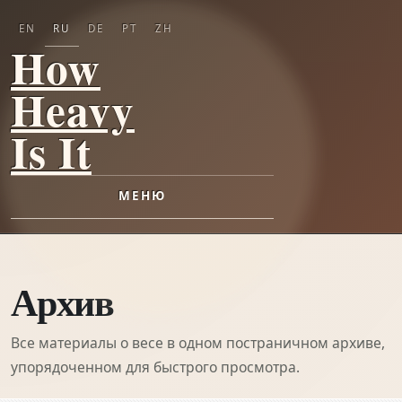
EN
RU
DE
PT
ZH
How
Heavy
Is It
МЕНЮ
Архив
Все материалы о весе в одном постраничном архиве,
упорядоченном для быстрого просмотра.