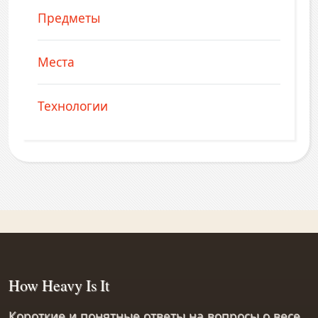
Предметы
Места
Технологии
How Heavy Is It
Короткие и понятные ответы на вопросы о весе