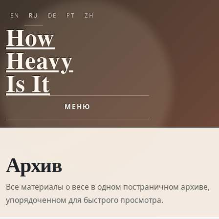
EN
RU
DE
PT
ZH
How
Heavy
Is It
МЕНЮ
Архив
Все материалы о весе в одном постраничном архиве,
упорядоченном для быстрого просмотра.