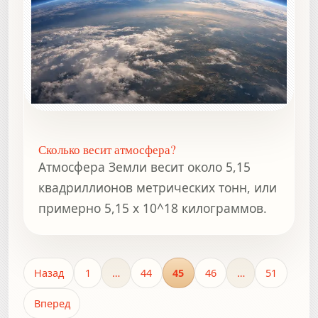
Сколько весит атмосфера?
Атмосфера Земли весит около 5,15
квадриллионов метрических тонн, или
примерно 5,15 x 10^18 килограммов.
Назад
1
…
44
45
46
…
51
Вперед