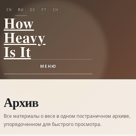
EN
RU
DE
PT
ZH
How
Heavy
Is It
МЕНЮ
Архив
Все материалы о весе в одном постраничном архиве,
упорядоченном для быстрого просмотра.