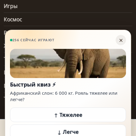
Игры
Космос
Рельеф и геология
Хобби
Транспорт
Предметы
Места
Технологии
© 2026 How Heavy Is It. Все права защищены.