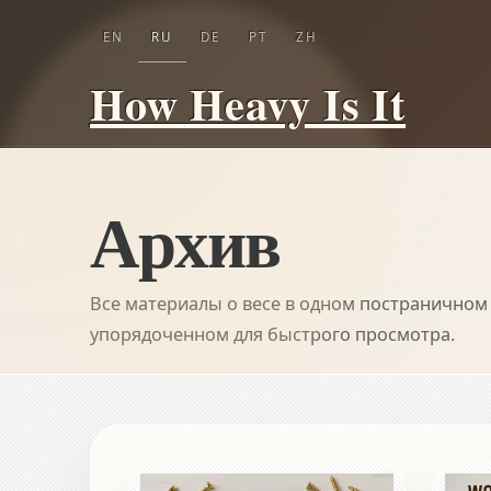
EN
RU
DE
PT
ZH
How Heavy Is It
Архив
Все материалы о весе в одном постраничном 
упорядоченном для быстрого просмотра.