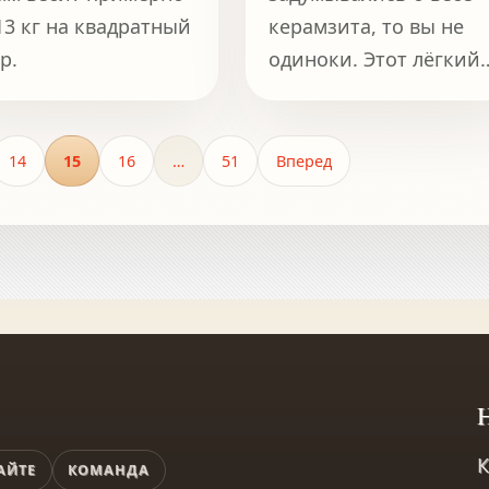
13 кг на квадратный
керамзита, то вы не
р.
одиноки. Этот лёгкий,
но прочный материал
пленяет воображение
как строителей, так и
14
15
16
…
51
Вперед
садоводов.
H
К
АЙТЕ
КОМАНДА