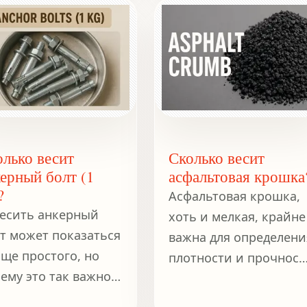
оды древесины, её
конструкции превыше
тности и размеров.
всего, искусство
кровли хранит
историю, древнюю ка
само время.
олько весит
Сколько весит
ерный болт (1
асфальтовая крошка
?
Асфальтовая крошка,
есить анкерный
хоть и мелкая, крайне
т может показаться
важна для определени
ще простого, но
плотности и прочност
ему это так важно?
материала.
дставьте, что вы
Взвешивание этих