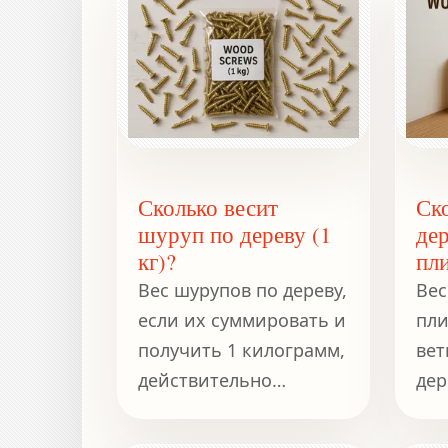
Сколько весит
Ск
шуруп по дереву (1
де
кг)?
пл
Вес шурупов по дереву,
Вес
если их суммировать и
пли
получить 1 килограмм,
вет
действительно
дер
составляет 1
вар
килограмм.
зав