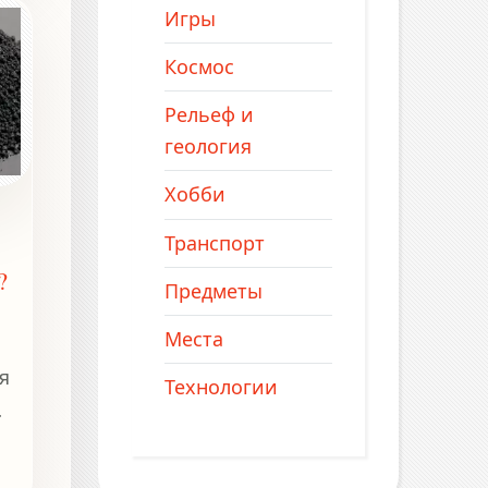
Игры
Космос
Рельеф и
к
геология
Хобби
Транспорт
?
Предметы
Места
я
Технологии
и