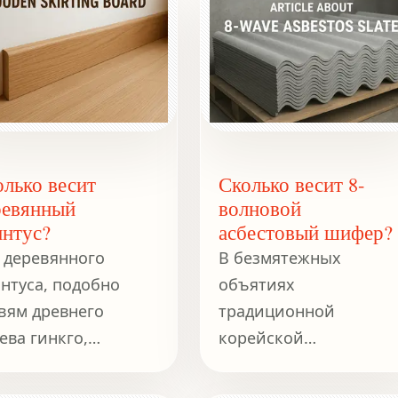
олько весит
Сколько весит 8-
ревянный
волновой
интус?
асбестовый шифер?
 деревянного
В безмятежных
нтуса, подобно
объятиях
вям древнего
традиционной
ева гинкго,
корейской
ьируется в
архитектуры, где
исимости от
гармония природы и