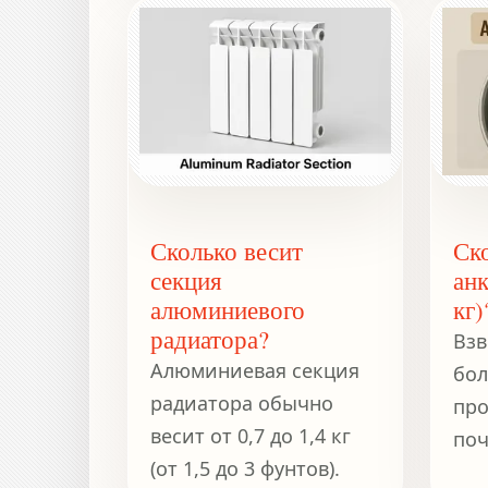
пор
пло
Сколько весит
Ск
секция
анк
алюминиевого
кг)
радиатора?
Взв
Алюминиевая секция
бол
радиатора обычно
про
весит от 0,7 до 1,4 кг
поч
(от 1,5 до 3 фунтов).
Пре