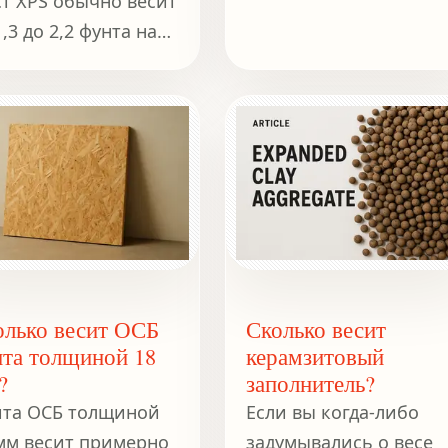
т XPS обычно весит
1,3 до 2,2 фунта на
ический фут (или от
до 35 килограммов
кубический метр).
олько весит ОСБ
Сколько весит
ита толщиной 18
керамзитовый
?
заполнитель?
та ОСБ толщиной
Если вы когда-либо
мм весит примерно
задумывались о весе