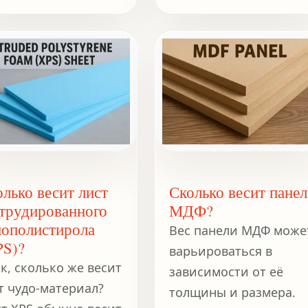
оите дом на дереве
частиц может
ей мечты.
показаться
тривиальным
занятием, но это
точная наука.
лько весит лист
Сколько весит панел
струдированного
МДФ?
нополистирола
Вес панели МДФ може
PS)?
варьироваться в
к, сколько же весит
зависимости от её
т чудо-материал?
толщины и размера.