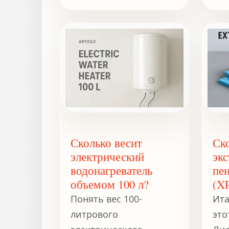
стр
сво
Сколько весит
Ско
электрический
эк
водонагреватель
пе
объемом 100 л?
(X
Понять вес 100-
Ита
литрового
это