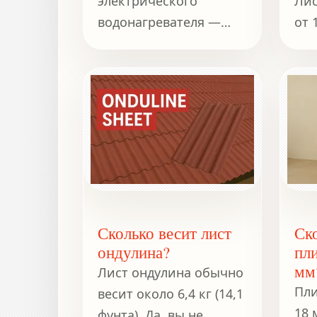
электрического
Лис
водонагревателя —
от 
задача не из лёгких.
куб
Это важно для
21 
планирования
на 
логистики установки
или замены.
Сколько весит лист
Ск
ондулина?
пл
мм
Лист ондулина обычно
Пли
весит около 6,4 кг (14,1
18 
фунта). Да, вы не