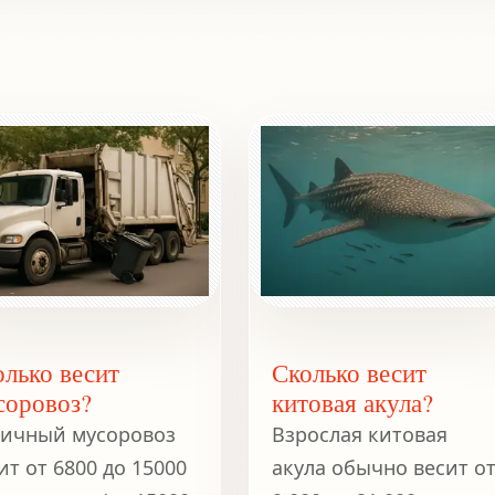
олько весит
Сколько весит
соровоз?
китовая акула?
ичный мусоровоз
Взрослая китовая
ит от 6800 до 15000
акула обычно весит о