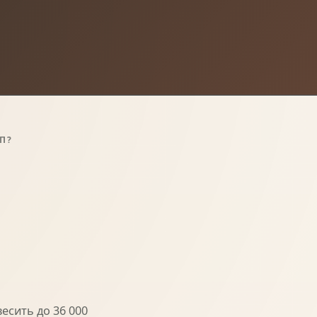
П?
сить до 36 000