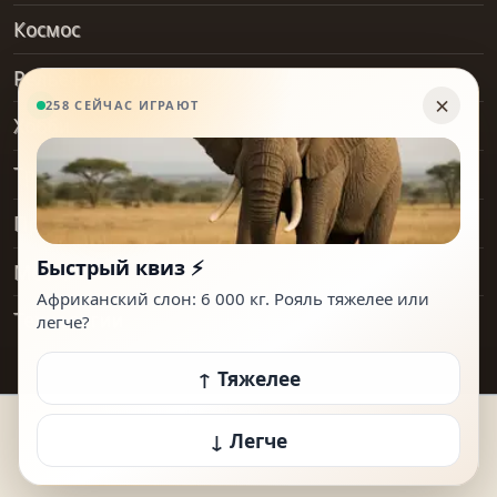
Космос
Рельеф и геология
Хобби
Транспорт
Предметы
Места
Технологии
© 2026 How Heavy Is It. Все права защищены.