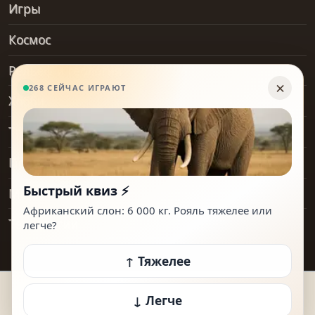
Игры
Космос
Рельеф и геология
Хобби
Транспорт
Предметы
Места
Технологии
© 2026 How Heavy Is It. Все права защищены.